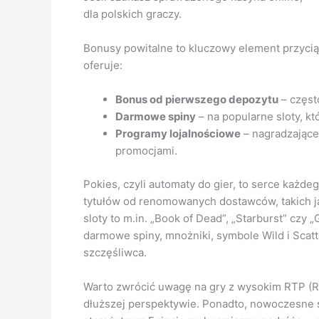
dla polskich graczy.
Bonusy powitalne to kluczowy element przyci
oferuje:
Bonus od pierwszego depozytu
– częst
Darmowe spiny
– na popularne sloty, k
Programy lojalnościowe
– nagradzające
promocjami.
Pokies, czyli automaty do gier, to serce każde
tytułów od renomowanych dostawców, takich ja
sloty to m.in. „Book of Dead”, „Starburst” czy 
darmowe spiny, mnożniki, symbole Wild i Scatt
szczęśliwca.
Warto zwrócić uwagę na gry z wysokim RTP (Re
dłuższej perspektywie. Ponadto, nowoczesne 