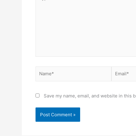
here..
Name*
Email*
Save my name, email, and website in this b