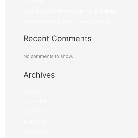
Gamblers
Best Crypto Casinos Accepting NZ Dollars
How to Play Slots with Low House Edge
Recent Comments
No comments to show.
Archives
July 2026
June 2026
May 2026
April 2026
March 2026