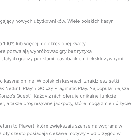
ągający nowych użytkowników. Wiele polskich kasyn
o 100% lub więcej, do określonej kwoty.
tóre pozwalają wypróbować gry bez ryzyka.
 stałych graczy punktami, cashbackiem i ekskluzywnymi
go kasyna online. W polskich kasynach znajdziesz setki
k NetEnt, Play’n GO czy Pragmatic Play. Najpopularniejsze
„Gonzo’s Quest”. Każdy z nich oferuje unikalne funkcje:
er, a także progresywne jackpoty, które mogą zmienić życie
turn to Player), które zwiększają szanse na wygraną w
sloty często posiadają ciekawe motywy – od przygód w