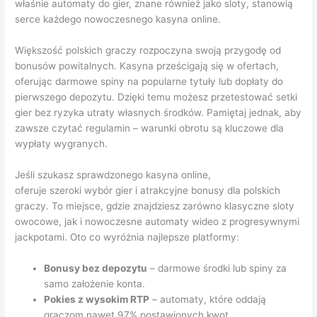
właśnie automaty do gier, znane również jako sloty, stanowią
serce każdego nowoczesnego kasyna online.
Większość polskich graczy rozpoczyna swoją przygodę od
bonusów powitalnych. Kasyna prześcigają się w ofertach,
oferując darmowe spiny na popularne tytuły lub dopłaty do
pierwszego depozytu. Dzięki temu możesz przetestować setki
gier bez ryzyka utraty własnych środków. Pamiętaj jednak, aby
zawsze czytać regulamin – warunki obrotu są kluczowe dla
wypłaty wygranych.
Jeśli szukasz sprawdzonego kasyna online,
luckera polska
oferuje szeroki wybór gier i atrakcyjne bonusy dla polskich
graczy. To miejsce, gdzie znajdziesz zarówno klasyczne sloty
owocowe, jak i nowoczesne automaty wideo z progresywnymi
jackpotami. Oto co wyróżnia najlepsze platformy:
Bonusy bez depozytu
– darmowe środki lub spiny za
samo założenie konta.
Pokies z wysokim RTP
– automaty, które oddają
graczom nawet 97% postawionych kwot.