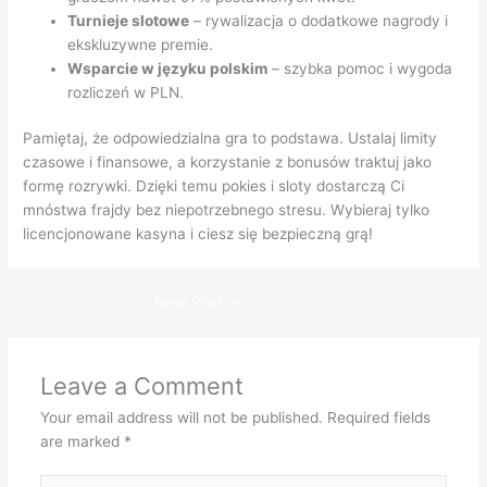
Turnieje slotowe
– rywalizacja o dodatkowe nagrody i
ekskluzywne premie.
Wsparcie w języku polskim
– szybka pomoc i wygoda
rozliczeń w PLN.
Pamiętaj, że odpowiedzialna gra to podstawa. Ustalaj limity
czasowe i finansowe, a korzystanie z bonusów traktuj jako
formę rozrywki. Dzięki temu pokies i sloty dostarczą Ci
mnóstwa frajdy bez niepotrzebnego stresu. Wybieraj tylko
licencjonowane kasyna i ciesz się bezpieczną grą!
Next Post
→
Leave a Comment
Your email address will not be published.
Required fields
are marked
*
Type